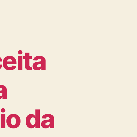
eita
a
cio da