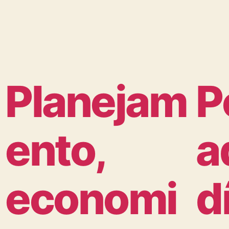
Planejam
P
ento,
a
economi
d