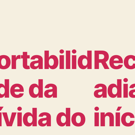
ortabilid
Rec
de da
adi
ívida do
iní