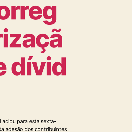
orreg
rizaçã
e dívid
l adiou para esta sexta-
o da adesão dos contribuintes