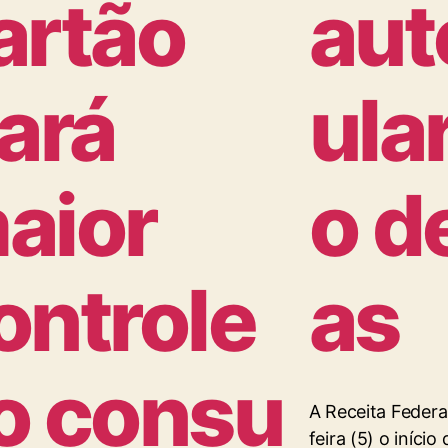
artão
aut
rará
ula
aior
o d
ontrole
as
o consu
A Receita Federa
feira (5) o iníci