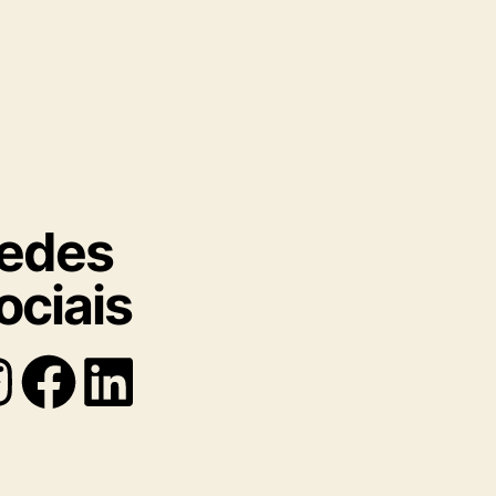
edes
ociais