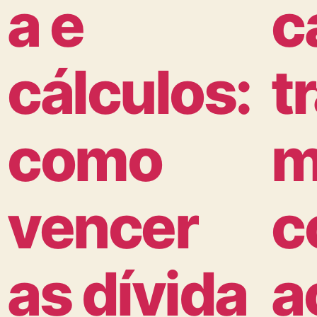
a e
c
cálculos:
t
como
m
vencer
c
as dívida
a