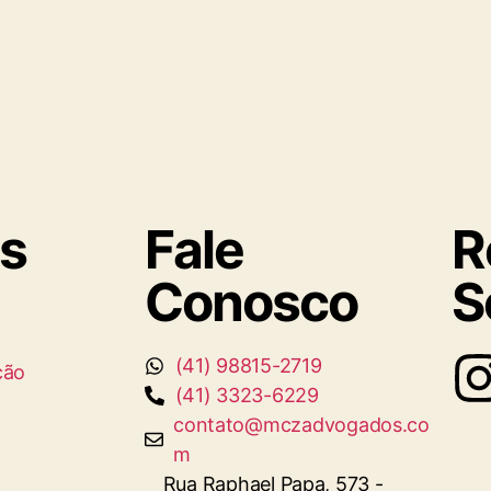
s
Fale
R
Conosco
S
(41) 98815-2719
ção
(41) 3323-6229
contato@mczadvogados.co
m
Rua Raphael Papa, 573 -